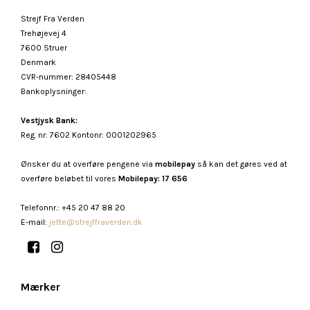
Strejf Fra Verden
Trehøjevej 4
7600 Struer
Denmark
CVR-nummer
:
28405448
Bankoplysninger
:
Vestjysk Bank:
Reg. nr: 7602 Kontonr: 0001202965
Ønsker du at overføre pengene via
mobilepay
så kan det gøres ved at
overføre beløbet til vores
Mobilepay: 17 656
Telefonnr.
:
+45 20 47 88 20
E-mail
:
jette@strejffraverden.dk
Mærker