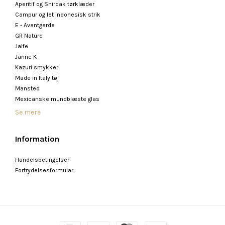
Aperitif og Shirdak tørklæder
Campur og let indonesisk strik
E - Avantgarde
GR Nature
Jalfe
Janne K
Kazuri smykker
Made in Italy tøj
Mansted
Mexicanske mundblæste glas
Se mere
Information
Handelsbetingelser
Fortrydelsesformular