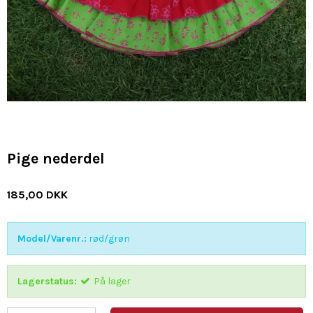
Pige nederdel
185,00 DKK
Model/Varenr.:
rød/grøn
Lagerstatus:
På lager