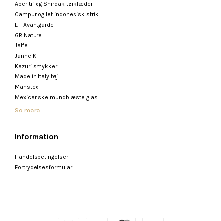
Aperitif og Shirdak tørklæder
Campur og let indonesisk strik
E - Avantgarde
GR Nature
Jalfe
Janne K
Kazuri smykker
Made in Italy tøj
Mansted
Mexicanske mundblæste glas
Se mere
Information
Handelsbetingelser
Fortrydelsesformular