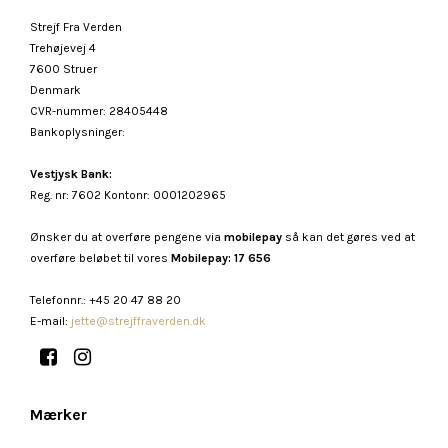
Strejf Fra Verden
Trehøjevej 4
7600 Struer
Denmark
CVR-nummer
:
28405448
Bankoplysninger
:
Vestjysk Bank:
Reg. nr: 7602 Kontonr: 0001202965
Ønsker du at overføre pengene via
mobilepay
så kan det gøres ved at
overføre beløbet til vores
Mobilepay: 17 656
Telefonnr.
:
+45 20 47 88 20
E-mail
:
jette@strejffraverden.dk
Mærker